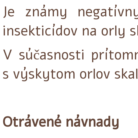
Je známy negatívn
insekticídov na orly s
V súčasnosti prítom
s výskytom orlov ska
Otrávené návnady