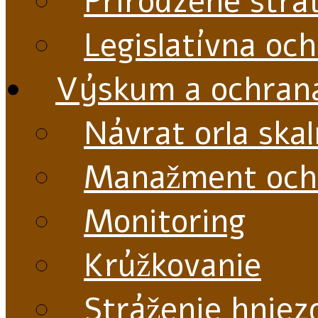
Prirodzené stra
Legislatívna oc
Výskum a ochran
Návrat orla ska
Manažment och
Monitoring
Krúžkovanie
Stráženie hniez