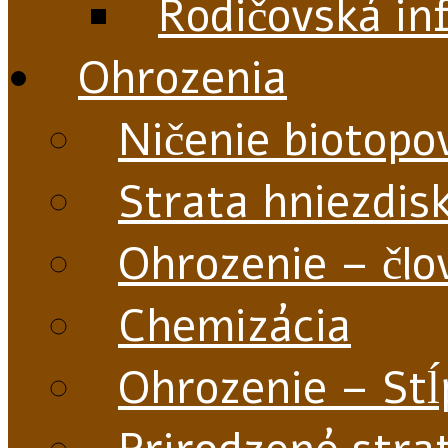
Rodičovská in
Ohrozenia
Ničenie biotopo
Strata hniezdis
Ohrozenie – člo
Chemizácia
Ohrozenie – Stĺ