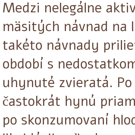
Medzi nelegálne aktiv
mäsitých návnad na li
takéto návnady prilie
období s nedostatko
uhynuté zvieratá. P
častokrát hynú priam
po skonzumovaní hlod