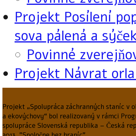
Projekt Posílení po
sova pálená a sýče
Povinné zverejňo
Projekt Návrat orla
Projekt „Spolupráca záchranných staníc v ob
a ekovýchovy“ bol realizovaný v rámci Pro
spolupráce Slovenská republika – Česká re
2013. "Spoločne bez hraníc"