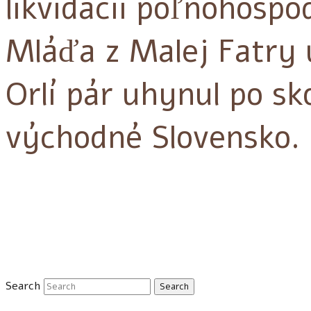
likvidácii poľnohospo
Mláďa z Malej Fatry
Orlí pár uhynul po s
východné Slovensko.
Search