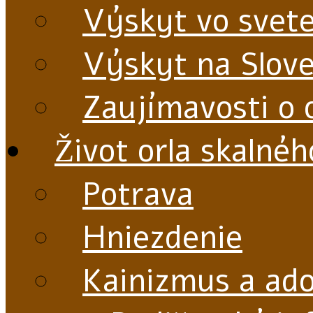
Výskyt vo svet
Výskyt na Slov
Zaujímavosti o o
Život orla skalnéh
Potrava
Hniezdenie
Kainizmus a ado